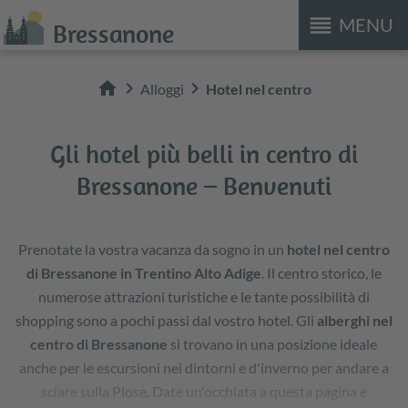
reorder
MENU
Bressanone
home
chevron_right
chevron_right
Alloggi
Hotel nel centro
Gli hotel più belli in centro di
Bressanone – Benvenuti
Prenotate la vostra vacanza da sogno in un
hotel nel centro
di Bressanone in Trentino Alto Adige
. Il centro storico, le
numerose attrazioni turistiche e le tante possibilità di
shopping sono a pochi passi dal vostro hotel. Gli
alberghi nel
centro di Bressanone
si trovano in una posizione ideale
anche per le escursioni nei dintorni e d'inverno per andare a
sciare sulla Plose. Date un'occhiata a questa pagina e