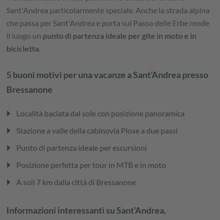
Sant'Andrea particolarmente speciale. Anche la strada alpina
che passa per Sant'Andrea e porta sul Passo delle Erbe rende
il luogo un
punto di partenza ideale per gite in moto e in
bicicletta
.
5 buoni motivi per una vacanze a Sant’Andrea presso
Bressanone
arrow_right
Località baciata dal sole con posizione panoramica
arrow_right
Stazione a valle della cabinovia Plose a due passi
arrow_right
Punto di partenza ideale per escursioni
arrow_right
Posizione perfetta per tour in MTB e in moto
arrow_right
A soli 7 km dalla città di Bressanone
Informazioni interessanti su Sant’Andrea,