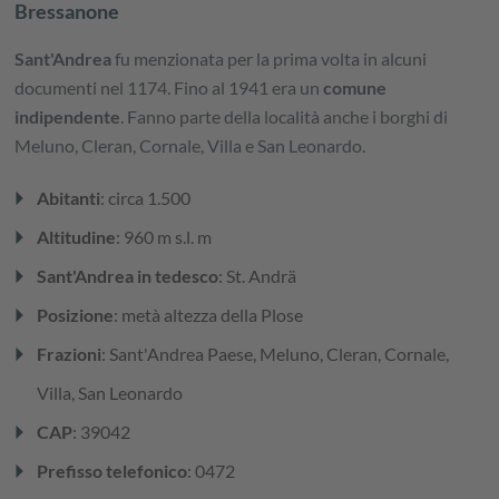
Bressanone
Sant'Andrea
fu menzionata per la prima volta in alcuni
documenti nel 1174. Fino al 1941 era un
comune
indipendente
. Fanno parte della località anche i borghi di
Meluno, Cleran, Cornale, Villa e San Leonardo.
arrow_right
Abitanti
: circa 1.500
arrow_right
Altitudine
: 960 m s.l. m
arrow_right
Sant'Andrea in tedesco
: St. Andrä
arrow_right
Posizione
: metà altezza della Plose
arrow_right
Frazioni
: Sant'Andrea Paese, Meluno, Cleran, Cornale,
Villa, San Leonardo
arrow_right
CAP
: 39042
arrow_right
Prefisso telefonico
: 0472