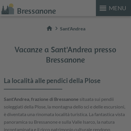
reorder
MENU
Bressanone
home
chevron_right
Sant'Andrea
Vacanze a Sant'Andrea presso
Bressanone
La località alle pendici della Plose
Sant'Andrea
,
frazione di Bressanone
situata sui pendii
soleggiati della Plose, la montagna dello sci e delle escursioni,
è diventata una rinomata località turistica. La fantastica vista
panoramica su Bressanone e sulla Valle Isarco, la natura
incontaminata e il ricco patrimonio culturale rendono