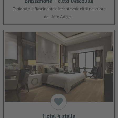
Bressanone – città vescovile
Esplorate l'affascinante e incantevole città nel cuore
dell'Alto Adige ...
favorite
Hotel 4 stelle