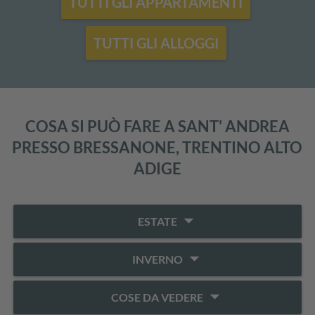
TUTTI GLI APPARTAMENTI
TUTTI GLI ALLOGGI
COSA SI PUÒ FARE A SANT' ANDREA
PRESSO BRESSANONE, TRENTINO ALTO
ADIGE
arrow_drop_down
ESTATE
arrow_drop_down
INVERNO
arrow_drop_down
COSE DA VEDERE