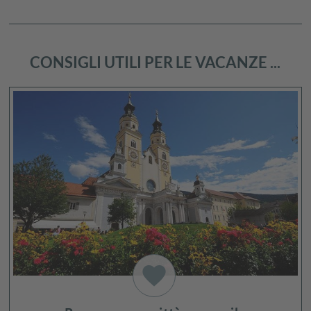
CONSIGLI UTILI PER LE VACANZE ...
favorite