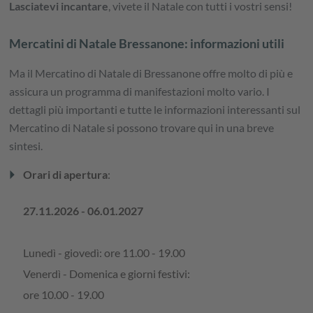
Lasciatevi incantare
, vivete il Natale con tutti i vostri sensi!
Mercatini di Natale Bressanone: informazioni utili
Ma il Mercatino di Natale di Bressanone offre molto di più e
assicura un programma di manifestazioni molto vario. I
dettagli più importanti e tutte le informazioni interessanti sul
Mercatino di Natale si possono trovare qui in una breve
sintesi.
arrow_right
Orari di apertura
:
27.11.2026 - 06.01.2027
Lunedì - giovedì: ore 11.00 - 19.00
Venerdì - Domenica e giorni festivi:
ore 10.00 - 19.00