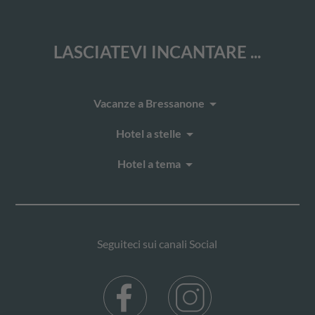
LASCIATEVI INCANTARE ...
arrow_drop_down
Vacanze a Bressanone
arrow_drop_down
Hotel a stelle
arrow_drop_down
Hotel a tema
Seguiteci sui canali Social
Facebook
Instagram