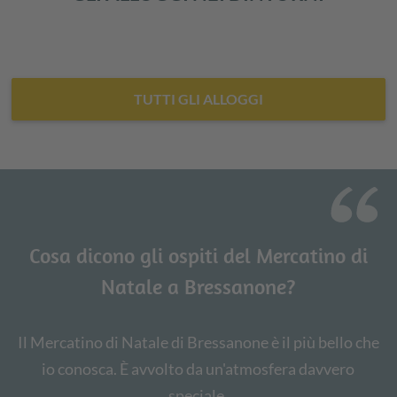
TUTTI GLI ALLOGGI
Cosa dicono gli ospiti del Mercatino di
Natale a Bressanone?
Il Mercatino di Natale di Bressanone è il più bello che
io conosca. È avvolto da un'atmosfera davvero
speciale.