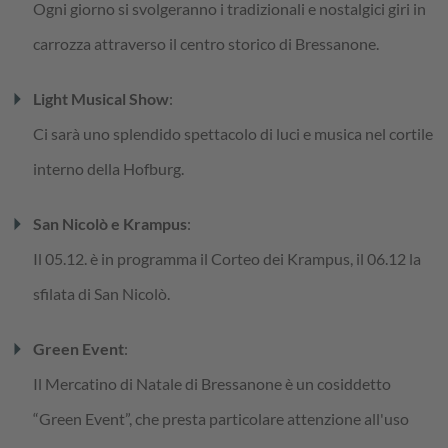
Ogni giorno si svolgeranno i tradizionali e nostalgici giri in
carrozza attraverso il centro storico di Bressanone.
arrow_right
Light Musical Show
:
Ci sarà uno splendido spettacolo di luci e musica nel cortile
interno della Hofburg.
arrow_right
San Nicolò e Krampus
:
Il 05.12. è in programma il Corteo dei Krampus, il 06.12 la
sfilata di San Nicolò.
arrow_right
Green Event
:
Il Mercatino di Natale di Bressanone è un cosiddetto
“Green Event”, che presta particolare attenzione all'uso