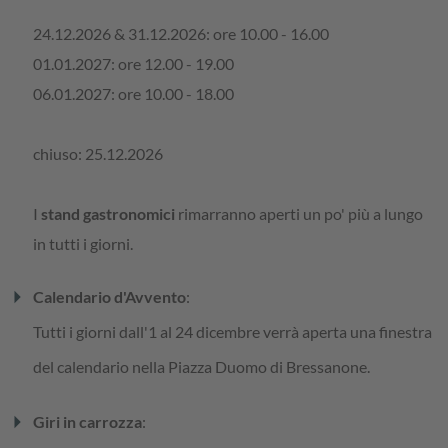
24.12.2026 & 31.12.2026: ore 10.00 - 16.00
01.01.2027: ore 12.00 - 19.00
06.01.2027: ore 10.00 - 18.00
chiuso: 25.12.2026
I
stand gastronomici
rimarranno aperti un po' più a lungo
in tutti i giorni.
arrow_right
Calendario d'Avvento
:
Tutti i giorni dall'1 al 24 dicembre verrà aperta una finestra
del calendario nella Piazza Duomo di Bressanone.
arrow_right
Giri in carrozza
: